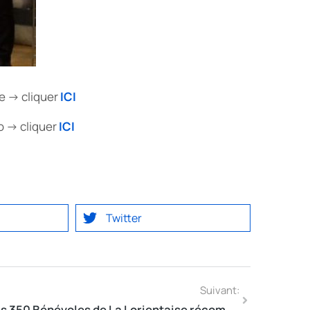
 -> cliquer
ICI
o -> cliquer
ICI
Twitter
Suivant:
Les 350 Bénévoles de La Lorientaise récompensés