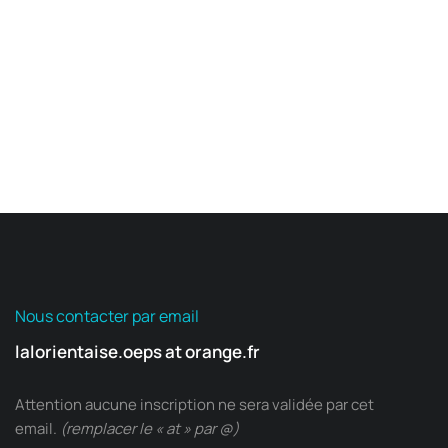
Nous contacter par email
lalorientaise.oeps at orange.fr
Attention aucune inscription ne sera validée par cet
email.
(remplacer le « at » par @)